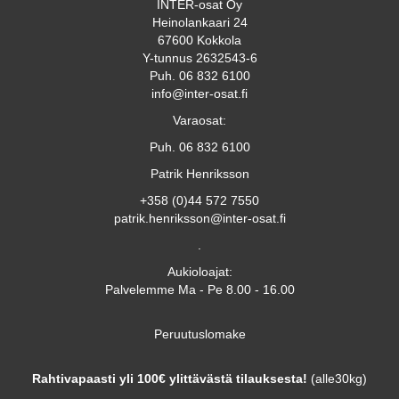
INTER-osat Oy
Heinolankaari 24
67600 Kokkola
Y-tunnus 2632543-6
Puh. 06 832 6100
info@inter-osat.fi
Varaosat:
Puh. 06 832 6100
Patrik Henriksson
+358 (0)44 572 7550
patrik.henriksson@inter-osat.fi
.
Aukioloajat:
Palvelemme Ma - Pe 8.00 - 16.00
Peruutuslomake
Rahtivapaasti yli 100€ ylittävästä tilauksesta!
(alle30kg)