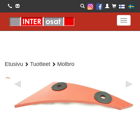
Toggle
navigati
Etusivu
Tuotteet
Molbro
◀
▶