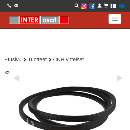
Toggle
navigati
Etusivu
Tuotteet
CNH yhteiset
◀
▶