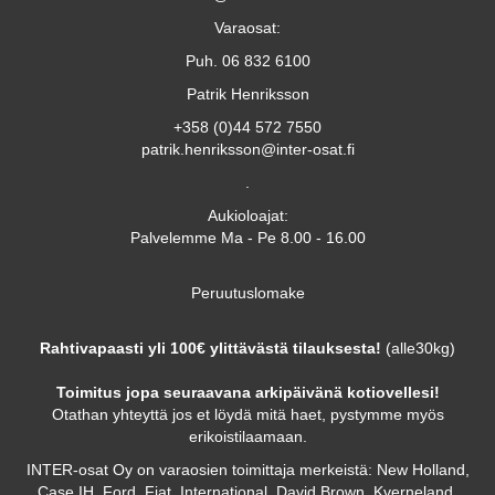
Varaosat:
Puh. 06 832 6100
Patrik Henriksson
+358 (0)44 572 7550
patrik.henriksson@inter-osat.fi
.
Aukioloajat:
Palvelemme Ma - Pe 8.00 - 16.00
Peruutuslomake
Rahtivapaasti yli 100€ ylittävästä tilauksesta!
(alle30kg)
Toimitus jopa seuraavana arkipäivänä kotiovellesi!
Otathan yhteyttä jos et löydä mitä haet, pystymme myös
erikoistilaamaan.
INTER-osat Oy on varaosien toimittaja merkeistä: New Holland,
Case IH, Ford, Fiat, International, David Brown, Kverneland,