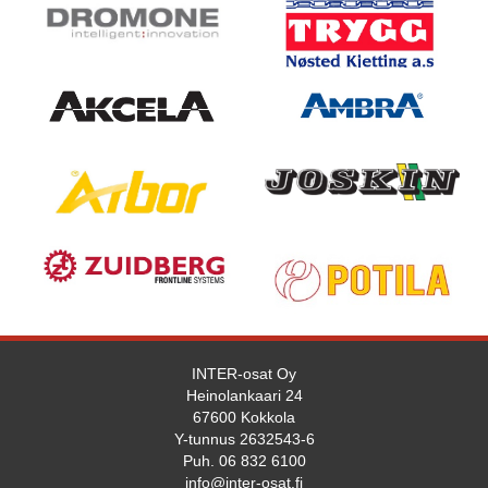
INTER-osat Oy
Heinolankaari 24
67600 Kokkola
Y-tunnus 2632543-6
Puh. 06 832 6100
info@inter-osat.fi