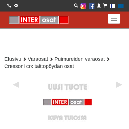
Toggle
navigati
Etusivu
Varaosat
Puimureiden varaosat
Cressoni crx taittopöydän osat
◀
▶