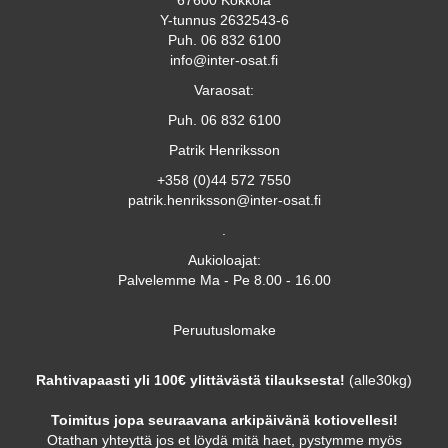
67600 Kokkola
Y-tunnus 2632543-6
Puh. 06 832 6100
info@inter-osat.fi
Varaosat:
Puh. 06 832 6100
Patrik Henriksson
+358 (0)44 572 7550
patrik.henriksson@inter-osat.fi
.
Aukioloajat:
Palvelemme Ma - Pe 8.00 - 16.00
Peruutuslomake
Rahtivapaasti yli 100€ ylittävästä tilauksesta!
(alle30kg)
Toimitus jopa seuraavana arkipäivänä kotiovellesi!
Otathan yhteyttä jos et löydä mitä haet, pystymme myös