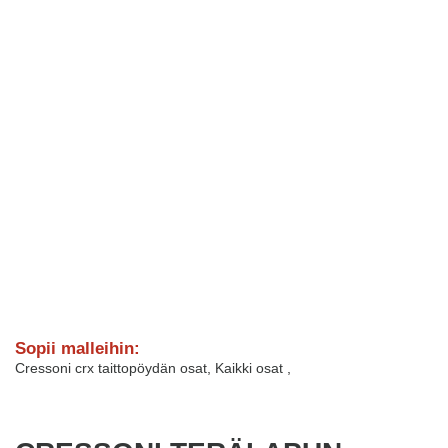
Sopii malleihin:
Cressoni crx taittopöydän osat
,
Kaikki osat
,