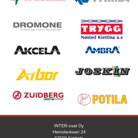
INTER-osat Oy
Heinolankaari 24