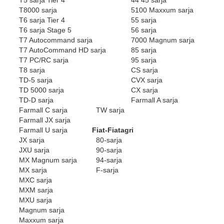
T5 sarja Tier 4
44 45 sarja
T8000 sarja
5100 Maxxum sarja
T6 sarja Tier 4
55 sarja
T6 sarja Stage 5
56 sarja
T7 Autocommand sarja
7000 Magnum sarja
T7 AutoCommand HD sarja
85 sarja
T7 PC/RC sarja
95 sarja
T8 sarja
CS sarja
TD-5 sarja
CVX sarja
TD 5000 sarja
CX sarja
TD-D sarja
Farmall A sarja
Farmall C sarja
TW sarja
Farmall JX sarja
Farmall U sarja
Fiat-Fiatagri
JX sarja
80-sarja
JXU sarja
90-sarja
MX Magnum sarja
94-sarja
MX sarja
F-sarja
MXC sarja
MXM sarja
MXU sarja
Magnum sarja
Maxxum sarja