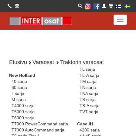
Toggle
navigati
Etusivu
Varaosat
Traktorin varaosat
TL sarja
New Holland
TL-A sarja
40 sarja
TM sarja
60 sarja
TN sarja
L sarja
TNA sarja
M sarja
TS sarja
T4000 sarja
TS-A sarja
T5000 sarja
TVT sarja
T6000 sarja
T7000 PowerCommand sarja
Case IH
T7000 AutoCommand sarja
4200 sarja