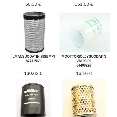
50.30 €
151.00 €
ILMANSUODATIN SISEMPI
MOOTTORIÖLJYSUODATIN
87741569
VM.96-99
84408226
130.62 €
16.16 €