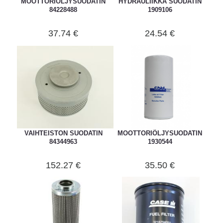
MOOTTORIÖLJYSUODATIN
HYDRAULIIKKA SUODATIN
84228488
1909106
37.74 €
24.54 €
VAIHTEISTON SUODATIN
MOOTTORIÖLJYSUODATIN
84344963
1930544
152.27 €
35.50 €