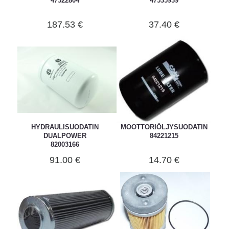
47522804
47535939
187.53 €
37.40 €
HYDRAULISUODATIN
MOOTTORIÖLJYSUODATIN
DUALPOWER
84221215
82003166
91.00 €
14.70 €