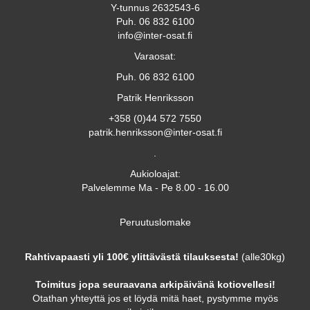
Y-tunnus 2632543-6
Puh. 06 832 6100
info@inter-osat.fi
Varaosat:
Puh. 06 832 6100
Patrik Henriksson
+358 (0)44 572 7550
patrik.henriksson@inter-osat.fi
.
Aukioloajat:
Palvelemme Ma - Pe 8.00 - 16.00
Peruutuslomake
Rahtivapaasti yli 100€ ylittävästä tilauksesta!
(alle30kg)
Toimitus jopa seuraavana arkipäivänä kotiovellesi!
Otathan yhteyttä jos et löydä mitä haet, pystymme myös