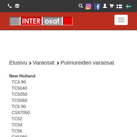
Toggle
navigati
Etusivu
Varaosat
Puimureiden varaosat
New Holland
TC4.90
TC5040
TC5050
TC5060
TC5.90
CSX7050
TC52
TC54
TC56