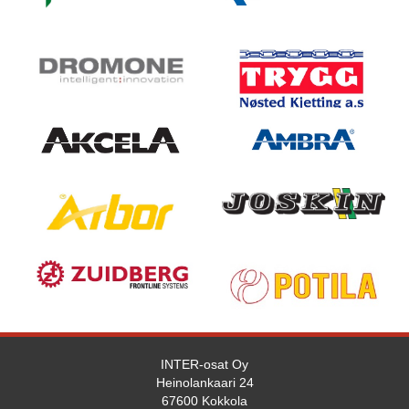
INTER-osat Oy
Heinolankaari 24
67600 Kokkola